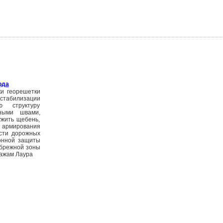
рда
ки георешетки
 стабилизации
ю структуру
ными швами,
ужить щебень,
я армирования
ости дорожных
ионной защиты
ибрежной зоны
ажам Лаура