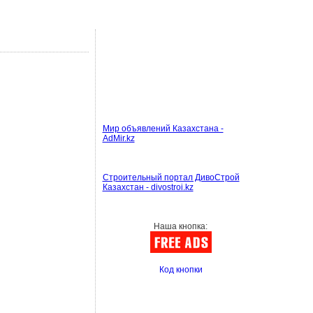
Мир объявлений Казахстана -
AdMir.kz
Строительный портал ДивоСтрой
Казахстан - divostroi.kz
Наша кнопка:
Код кнопки