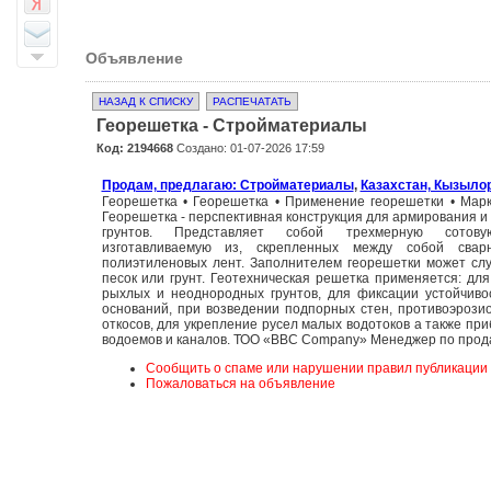
Объявление
НАЗАД К СПИСКУ
РАСПЕЧАТАТЬ
Георешетка - Стройматериалы
Код: 2194668
Создано: 01-07-2026 17:59
Продам, предлагаю: Стройматериалы
,
Казахстан, Кызыло
Георешетка • Георешетка • Применение георешетки • Мар
Георешетка - перспективная конструкция для армирования и
грунтов. Представляет собой трехмерную сотову
изготавливаемую из, скрепленных между собой свар
полиэтиленовых лент. Заполнителем георешетки может сл
песок или грунт. Геотехническая решетка применяется: дл
рыхлых и неоднородных грунтов, для фиксации устойчив
оснований, при возведении подпорных стен, противоэроз
откосов, для укрепление русел малых водотоков а также пр
водоемов и каналов. ТОО «BBC Company» Менеджер по прод
Сообщить о спаме или нарушении правил публикации
Пожаловаться на объявление