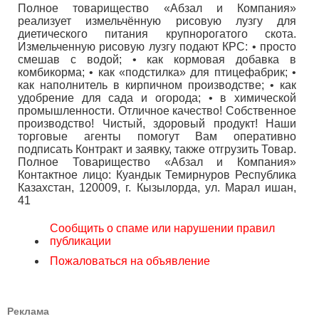
Полное товарищество «Абзал и Компания»
реализует измельчённую рисовую лузгу для
диетического питания крупнорогатого скота.
Измельченную рисовую лузгу подают КРС: • просто
смешав с водой; • как кормовая добавка в
комбикорма; • как «подстилка» для птицефабрик; •
как наполнитель в кирпичном производстве; • как
удобрение для сада и огорода; • в химической
промышленности. Отличное качество! Собственное
производство! Чистый, здоровый продукт! Наши
торговые агенты помогут Вам оперативно
подписать Контракт и заявку, также отгрузить Товар.
Полное Товарищество «Абзал и Компания»
Контактное лицо: Куандык Темирнуров Республика
Казахстан, 120009, г. Кызылорда, ул. Марал ишан,
41
Сообщить о спаме или нарушении правил
публикации
Пожаловаться на объявление
Реклама