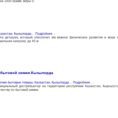
а 1000 грамм: жиры 0.
азахстан, Кызылорда
...
Подробнее
...
уга детишек, который обеспечит им важное физическое развитие и море
альная нагрузка: до 45 кг.
по бытовой химии.Кызылорда
рочие бытовые товары
,
Казахстан, Кызылорда
...
Подробнее
...
официальный дистрибьютор на территории республики Казахстан, Кыргызста
честву по бытовой химии.