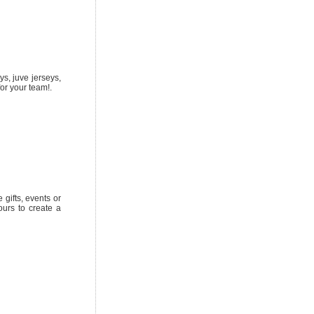
ys, juve jerseys,
or your team!.
 gifts, events or
ours to create a