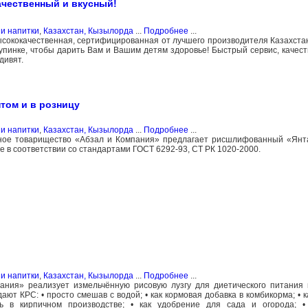
ачественный и вкусный!
и напитки
,
Казахстан, Кызылорда
...
Подробнее
...
ысококачественная, сертифицированная от лучшего производителя Казахста
упинке, чтобы дарить Вам и Вашим детям здоровье! Быстрый сервис, качест
дивят.
том и в розницу
и напитки
,
Казахстан, Кызылорда
...
Подробнее
...
ное товарищество «Абзал и Компания» предлагает рисшлифованный «Янта
е в соответствии со стандартами ГОСТ 6292-93, СТ РК 1020-2000.
и напитки
,
Казахстан, Кызылорда
...
Подробнее
...
ния» реализует измельчённую рисовую лузгу для диетического питания 
ают КРС: • просто смешав с водой; • как кормовая добавка в комбикорма; • 
ь в кирпичном производстве; • как удобрение для сада и огорода; •