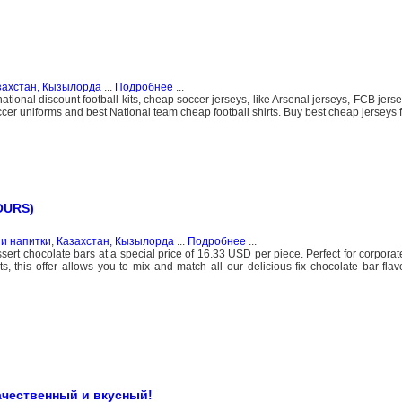
захстан, Кызылорда
...
Подробнее
...
national discount football kits, cheap soccer jerseys, like Arsenal jerseys, FCB jerse
er uniforms and best National team cheap football shirts. Buy best cheap jerseys f
OURS)
и напитки
,
Казахстан, Кызылорда
...
Подробнее
...
sert chocolate bars at a special price of 16.33 USD per piece. Perfect for corporate
ts, this offer allows you to mix and match all our delicious fix chocolate bar flav
ачественный и вкусный!