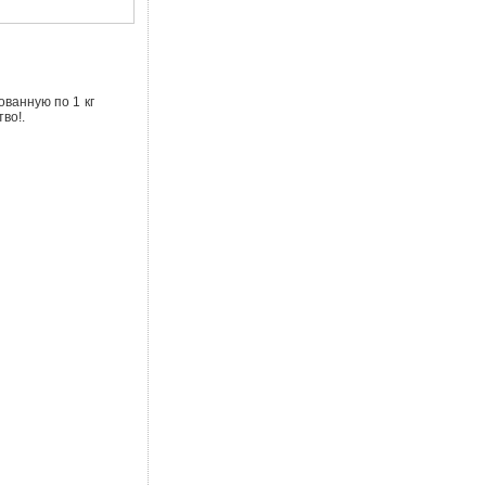
ванную по 1 кг
во!.