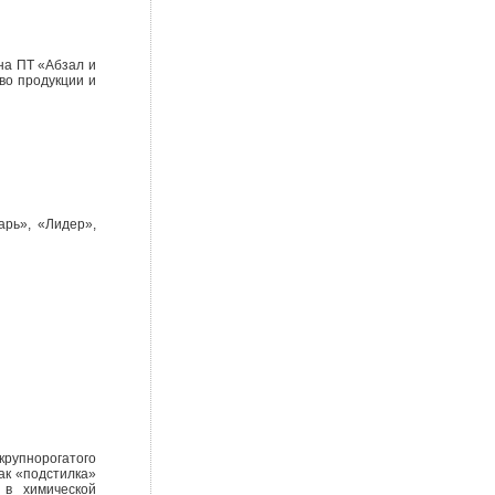
на ПТ «Абзал и
во продукции и
рь», «Лидер»,
крупнорогатого
как «подстилка»
 в химической