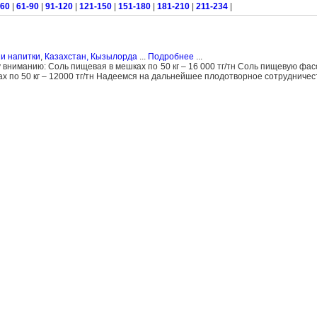
-60
|
61-90
|
91-120
|
121-150
|
151-180
|
181-210
|
211-234
|
и напитки
,
Казахстан, Кызылорда
...
Подробнее
...
ниманию: Соль пищевая в мешках по 50 кг – 16 000 тг/тн Соль пищевую фасо
ках по 50 кг – 12000 тг/тн Надеемся на дальнейшее плодотворное сотрудничест