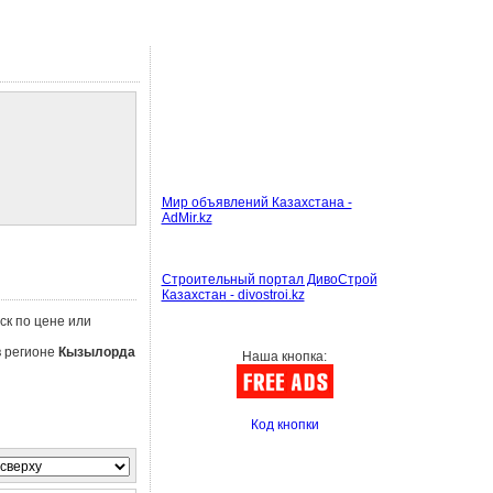
Мир объявлений Казахстана -
AdMir.kz
Строительный портал ДивоСтрой
Казахстан - divostroi.kz
ск по цене или
в регионе
Кызылорда
Наша кнопка:
Код кнопки