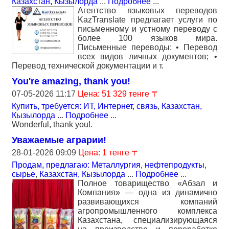
Казахстан, Кызылорда
...
Подробнее
...
Агентство языковых переводов
KazTranslate предлагает услуги по
письменному и устному переводу с
более 100 языков мира.
Письменные переводы: • Перевод
всех видов личных документов; •
Перевод технической документации и т.
You're amazing, thank you!
07-05-2026 11:17
Цена: 51 329 тенге 〒
Купить, требуется: ИТ, Интернет, связь
,
Казахстан,
Кызылорда
...
Подробнее
...
Wonderful, thank you!.
Уважаемые аграрии!
28-01-2026 09:09
Цена: 1 тенге 〒
Продам, предлагаю: Металлургия, нефтепродукты,
сырье
,
Казахстан, Кызылорда
...
Подробнее
...
Полное товарищество «Абзал и
Компания» — одна из динамично
развивающихся компаний
агропромышленного комплекса
Казахстана, специализирующаяся