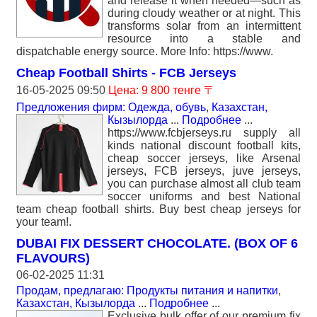
and release it when needed—such as
during cloudy weather or at night. This
transforms solar from an intermittent
resource into a stable and
dispatchable energy source. More Info: https://www.
Cheap Football Shirts - FCB Jerseys
16-05-2025 09:50
Цена: 9 800 тенге 〒
Предложения фирм: Одежда, обувь
,
Казахстан,
Кызылорда
...
Подробнее
...
https://www.fcbjerseys.ru supply all
kinds national discount football kits,
cheap soccer jerseys, like Arsenal
jerseys, FCB jerseys, juve jerseys,
you can purchase almost all club team
soccer uniforms and best National
team cheap football shirts. Buy best cheap jerseys for
your team!.
DUBAI FIX DESSERT CHOCOLATE. (BOX OF 6
FLAVOURS)
06-02-2025 11:31
Продам, предлагаю: Продукты питания и напитки
,
Казахстан, Кызылорда
...
Подробнее
...
Exclusive bulk offer of our premium fix