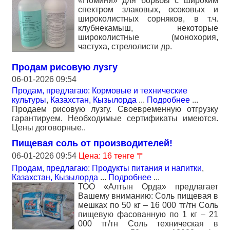
«Номини» для борьбы с широким
спектром злаковых, осоковых и
широколистных сорняков, в т.ч.
клубнекамыш, некоторые
широколистные (монохория,
частуха, стрелолисти др.
Продам рисовую лузгу
06-01-2026 09:54
Продам, предлагаю: Кормовые и технические
культуры
,
Казахстан, Кызылорда
...
Подробнее
...
Продаем рисовую лузгу. Своевременную отгрузку
гарантируем. Необходимые сертификаты имеются.
Цены договорные..
Пищевая соль от производителей!
06-01-2026 09:54
Цена: 16 тенге 〒
Продам, предлагаю: Продукты питания и напитки
,
Казахстан, Кызылорда
...
Подробнее
...
ТОО «Алтын Орда» предлагает
Вашему вниманию: Соль пищевая в
мешках по 50 кг – 16 000 тг/тн Соль
пищевую фасованную по 1 кг – 21
000 тг/тн Соль техническая в