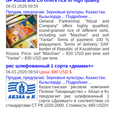
GP Abzal and Co offers rice of high quality
06-01-2026 09:55
Продам, предлагаю: Зерновые культуры
,
Казахстан,
Кызылорда
...
Подробнее
...
General Partnership “Abzal and
Company” offers highly qualified,
round-grained rice of different sorts,
including sort “Marzhan” and sort
“Yantar”. Terms of payment: 100 %
prepayment. Terms of delivery: DAF
border of Republic of Kazakhstan and
Russia. Price: sort “Marzhan” – 820 USD per tone sort
“Yantar” – 830 USD per tone.
рис шлифованный 1 сорта «диамант»
06-01-2026 09:54
Цена: 680 USD $
Продам, предлагаю: Зерновые культуры
,
Казахстан,
Кызылорда
...
Подробнее
...
Казахстанская рисовая компания
Полное Товарищество « Абзал и К»
предлагает рис шлифованный 1
сорта «Диамант» в соответствии со
стандартами СТ РК 1020-2000. Стоимость: 680 USD/т.