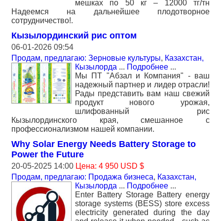
мешках по 50 кг – 12000 тг/тн
Надеемся на дальнейшее плодотворное
сотрудничество!.
Кызылординский рис оптом
06-01-2026 09:54
Продам, предлагаю: Зерновые культуры
,
Казахстан,
Кызылорда
...
Подробнее
...
Мы ПТ "Абзал и Компания" - ваш
надежный партнер и лидер отрасли!
Рады представить вам наш свежий
продукт нового урожая,
шлифованный рис
Кызылординского края, смешанное с
профессионализмом нашей компании.
Why Solar Energy Needs Battery Storage to
Power the Future
20-05-2025 14:00
Цена: 4 950 USD $
Продам, предлагаю: Продажа бизнеса
,
Казахстан,
Кызылорда
...
Подробнее
...
Enter Battery Storage Battery energy
storage systems (BESS) store excess
electricity generated during the day