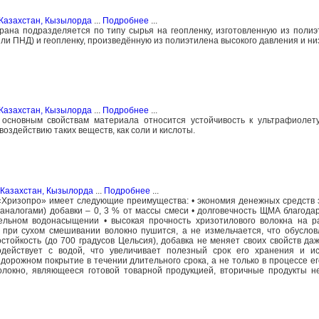
Казахстан, Кызылорда
...
Подробнее
...
на подразделяется по типу сырья на геопленку, изготовленную из полиэ
ли ПНД) и геопленку, произведённую из полиэтилена высокого давления и ни
Казахстан, Кызылорда
...
Подробнее
...
основным свойствам материала относится устойчивость к ультрафиолету
оздействию таких веществ, как соли и кислоты.
Казахстан, Кызылорда
...
Подробнее
...
ризопро» имеет следующие преимущества: • экономия денежных средств з
аналогами) добавки – 0, 3 % от массы смеси • долговечность ЩМА благод
ельном водонасыщении • высокая прочность хризотилового волокна на р
 при сухом смешивании волокно пушится, а не измельчается, что обусло
стойкость (до 700 градусов Цельсия), добавка не меняет своих свойств да
одействует с водой, что увеличивает полезный срок его хранения и ис
дорожном покрытие в течении длительного срока, а не только в процессе его
волокно, являющееся готовой товарной продукцией, вторичные продукты 