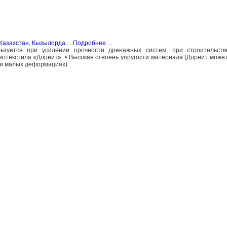
Казахстан, Кызылорда
...
Подробнее
...
льзуется при усилении прочности дренажных систем, при строительст
еотекстиля «Дорнит»: • Высокая степень упругости материала (Дорнит може
ри малых деформациях).