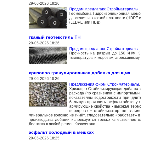
29-06-2026 18:26
Продам, предлагаю: Стройматериалы
,
Геомембана Гидроизоляционная мембра
давления и высокой плотности (HDPE и
(LLDPE или ПВД).
тканый геотекстиль ТН
29-06-2026 18:26
Продам, предлагаю: Стройматериалы
,
Прочность на разрыв до 150 кН/м К 
температуры и морозам, агрессивному в
хризопро гранулированная добавка для щма
29-06-2026 18:26
Предложения фирм: Стройматериалы
,
Хризопро Стабилизирующая добавка «Х
расхода (по сравнению с импортными 
показателям водостойкости при длит
большую прочность асфальтобетону •
армирующие свойства • высокая термо
перегреве • стабилизатор не взаим
минеральное волокно не гниёт, следовательно «работает» в 
производства добавки используется только качественное 
Доставка в любой регион Казахстана.
асфальт холодный в мешках
29-06-2026 18:25