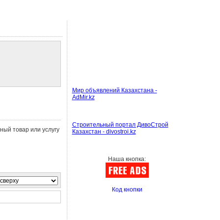
Мир объявлений Казахстана -
AdMir.kz
Строительный портал ДивоСтрой
жный товар или услугу
Казахстан - divostroi.kz
Наша кнопка:
Код кнопки