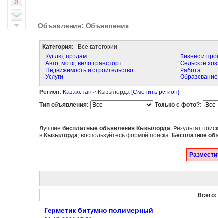
Объявления: Объявления
Категория:
Все категории
Куплю, продам
Бизнес и пр
Авто, мото, вело транспорт
Сельское хоз
Недвижимость и строительство
Работа
Услуги
Образование
Регион:
Казахстан
> Кызылорда
[Сменить регион]
Тип объявления:
Только с фото?:
Лучшие
бесплатные объявления
Кызылорда
. Результат поис
в
Кызылорда
, воспользуйтесь формой поиска.
Бесплатное об
Разместит
Всего:
Герметик битумно полимерный