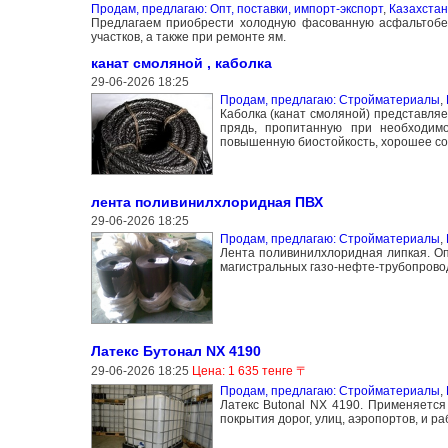
Продам, предлагаю: Опт, поставки, импорт-экспорт
,
Казахстан
Предлагаем приобрести холодную фасованную асфальтобе
участков, а также при ремонте ям.
канат смоляной , каболка
29-06-2026 18:25
Продам, предлагаю: Стройматериалы
,
Каболка (канат смоляной) представляе
прядь, пропитанную при необходим
повышенную биостойкость, хорошее соп
лента поливинилхлоридная ПВХ
29-06-2026 18:25
Продам, предлагаю: Стройматериалы
,
Лента поливинилхлоридная липкая. Оп
магистральных газо-нефте-трубопровод
Латекс Бутонал NX 4190
29-06-2026 18:25
Цена: 1 635 тенге 〒
Продам, предлагаю: Стройматериалы
,
Латекс Butonal NX 4190. Применяетс
покрытия дорог, улиц, аэропортов, и р