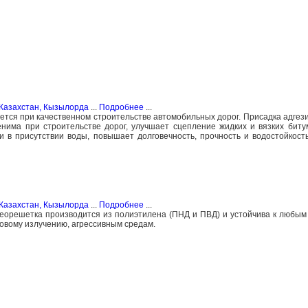
Казахстан, Кызылорда
...
Подробнее
...
ется при качественном строительстве автомобильных дорог. Присадка адгез
има при строительстве дорог, улучшает сцепление жидких и вязких биту
в присутствии воды, повышает долговечность, прочность и водостойкост
Казахстан, Кызылорда
...
Подробнее
...
орешетка производится из полиэтилена (ПНД и ПВД) и устойчива к любым 
овому излучению, агрессивным средам.