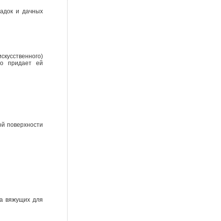
адок и дачных
скусственного)
то придает ей
ой поверхности
ва вяжущих для