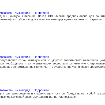
Казахстан, Кызылорда
...
Подробнее
...
Ю липкую. Описание: Лента ПВХ липкая предназначена для защиты
азо-нефте-трубопроводов в качестве изолирующего и защитного покрытия.
Казахстан, Кызылорда
...
Подробнее
...
представляет собой льняную или из другого волокнистого материала (на
 при необходимости антисептическим веществом, сплетенную специальны
хорошее сопротивление к гниению, что существенно увеличивает срок эксплу
Казахстан, Кызылорда
...
Подробнее
...
кция для армирования и стабилизации грунтов. Представляет собой трех
енных между собой сварными швами, полиэтиленовых лент.