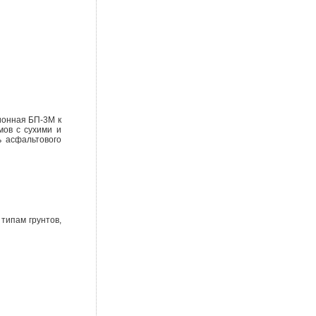
ионная БП-3М к
мов с сухими и
ь асфальтового
типам грунтов,