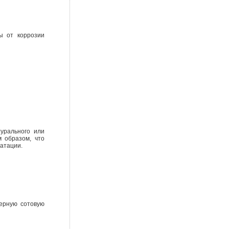
 от коррозии
турального или
м образом, что
атации.
мерную сотовую