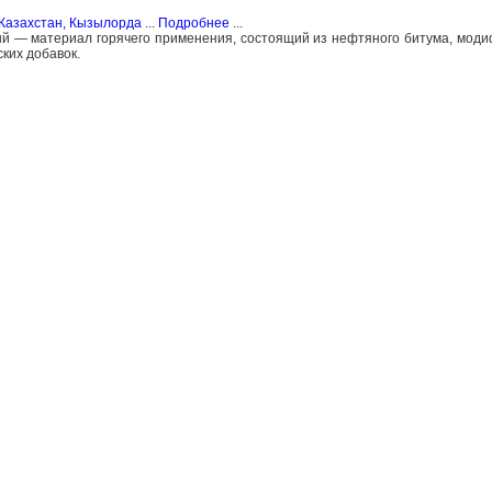
Казахстан, Кызылорда
...
Подробнее
...
й — материал горячего применения, состоящий из нефтяного битума, мод
ских добавок.