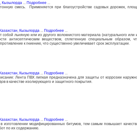
, Кызылорда
...
Подробнее
...
тонную смесь. Применяется при благоустройстве садовых дорожек, площ
Казахстан, Кызылорда
...
Подробнее
...
т собой льняную или из другого волокнистого материала (натурального или и
ости антисептическим веществом, сплетенную специальным образом, ч
ротивление к гниению, что существенно увеличивает срок эксплуатации.
Казахстан, Кызылорда
...
Подробнее
...
исание: Лента ПВХ липкая предназначена для защиты от коррозии наружн
ов в качестве изолирующего и защитного покрытия.
Казахстан, Кызылорда
...
Подробнее
...
я в изготовлении модифицированных битумов, тем самым повышает качест
абот по их содержанию.