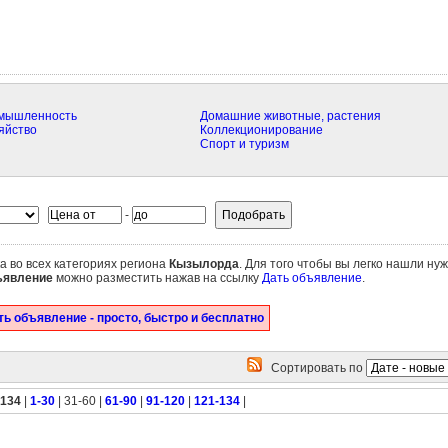
омышленность
Домашние животные, растения
яйство
Коллекционирование
Спорт и туризм
-
ка во всех категориях региона
Кызылорда
. Для того чтобы вы легко нашли ну
ъявление
можно разместить нажав на ссылку
Дать объявление
.
ь объявление - просто, быстро и бесплатно
Сортировать по
 134
|
1-30
| 31-60 |
61-90
|
91-120
|
121-134
|