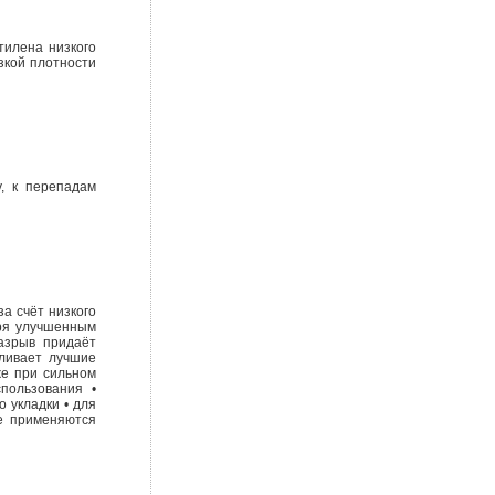
тилена низкого
зкой плотности
, к перепадам
а счёт низкого
аря улучшенным
азрыв придаёт
вливает лучшие
же при сильном
пользования •
 укладки • для
не применяются